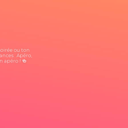
soirée ou ton
ances : Apéro,
n apéro ! 🍻